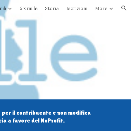
ili
5 x mille
Storia
Iscrizioni
More
ion
 per il contribuente e non modifica
ia a favore del NoProfit.